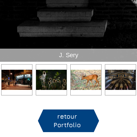
J. Sery
retour
Portfolio