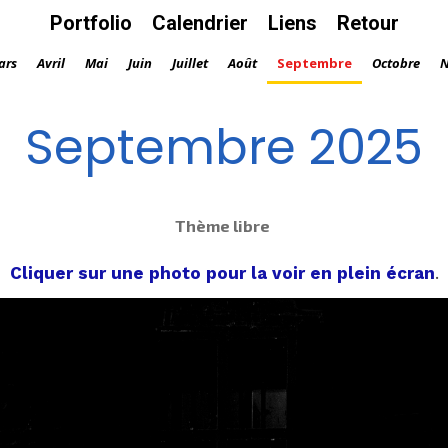
Portfolio
Calendrier
Liens
Retour
ars
Avril
Mai
Juin
Juillet
Août
Septembre
Octobre
N
Septembre 2025
Thème libre
Cliquer sur une photo pour la voir en plein écran
.